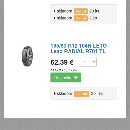
skladom
20 ks
5-7 dní
skladom
8 ks
2-4 dni
195/60 R12 104N LETO
Leao RADIAL R701 TL
62.39 €
bez DPH 50.72 €
Do košíka
skladom
30+ ks
7-10 dní