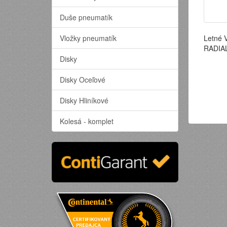
Duše pneumatík
Vložky pneumatík
Letné 
RADIAL
Disky
Disky Oceľové
Disky Hliníkové
Kolesá - komplet