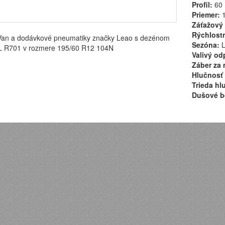
Profil:
60
Priemer:
1
Záťažový 
Rýchlostn
Van a dodávkové pneumatiky značky Leao s dezénom
Sezóna:
L
 R701 v rozmere 195/60 R12 104N
Valivý od
Záber za 
Hlučnosť 
Trieda hl
Dušové b