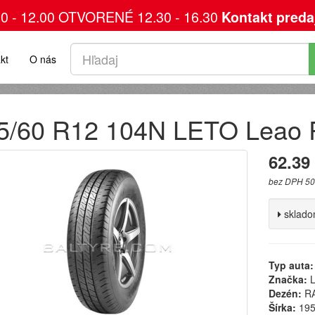
00 - 12.00 OTVORENÉ 12.30 - 16.30
Kontakt preda
kt
O nás
5/60 R12 104N LETO Leao
62.39
bez DPH 50
sklad
Typ auta:
Značka:
L
Dezén:
RA
Šírka:
19