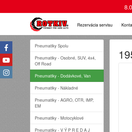
8.
Rezervácia servisu
Konta
Pneumatiky Spolu
19
Pneumatiky - Osobné, SUV, 4x4,
Off Road
Pneumatiky - Dodávkové, Van
Pneumatiky - Nákladné
Pneumatiky - AGRO, OTR, IMP,
EM
Pneumatiky - Motocyklové
Pneumatiky - V Ý P R E D A J