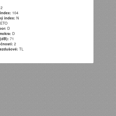
2
index:
104
ý index:
N
ETO
por:
D
mokra:
D
(dB):
71
učnosti:
2
ezdušové:
TL