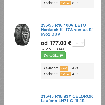
skladom
2 ks
1-3 dni
235/55 R18 100V LETO
Hankook K117A ventus S1
evo2 SUV
od 177.00 €
bez DPH 143.90 €
Do košíka
skladom
4 ks
- dní
skladom
4 ks
1-3 dni
215/45 R18 93Y CELOROK
Laufenn LH71 G fit 4S