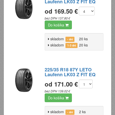
Laufenn LK03 Z FIT EQ
od 169.50 €
bez DPH 137.80 €
Do košíka
skladom
20 ks
- dní
skladom
20 ks
1-3 dni
225/35 R18 87Y LETO
Laufenn LK03 Z FIT EQ
od 171.00 €
bez DPH 139.02 €
Do košíka
skladom
2 ks
- dní