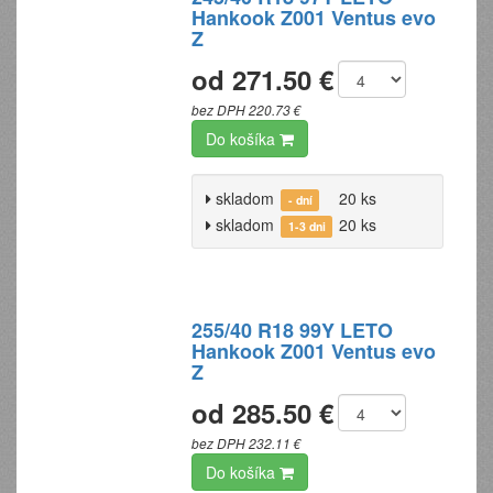
Hankook Z001 Ventus evo
Z
od 271.50 €
bez DPH 220.73 €
Do košíka
skladom
20 ks
- dní
skladom
20 ks
1-3 dni
255/40 R18 99Y LETO
Hankook Z001 Ventus evo
Z
od 285.50 €
bez DPH 232.11 €
Do košíka