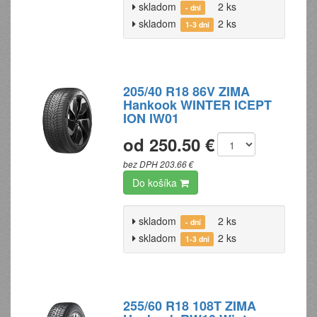
skladom
2 ks
- dní
skladom
2 ks
1-3 dni
205/40 R18 86V ZIMA
Hankook WINTER ICEPT
ION IW01
od 250.50 €
bez DPH 203.66 €
Do košíka
skladom
2 ks
- dní
skladom
2 ks
1-3 dni
255/60 R18 108T ZIMA