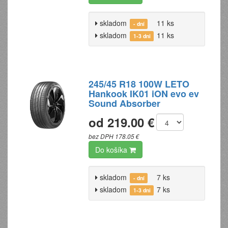
skladom
11 ks
- dní
skladom
11 ks
1-3 dni
245/45 R18 100W LETO
Hankook IK01 iON evo ev
Sound Absorber
od 219.00 €
bez DPH 178.05 €
Do košíka
skladom
7 ks
- dní
skladom
7 ks
1-3 dni