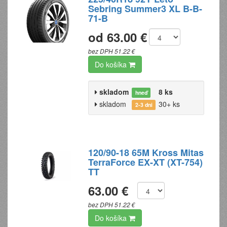
Sebring Summer3 XL B-B-
71-B
od 63.00 €
bez DPH 51.22 €
Do košíka
skladom
8 ks
hneď
skladom
30+ ks
2-3 dni
120/90-18 65M Kross Mitas
TerraForce EX-XT (XT-754)
TT
63.00 €
bez DPH 51.22 €
Do košíka