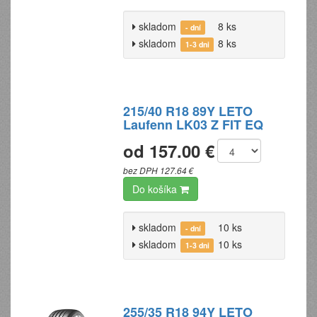
skladom
8 ks
- dní
skladom
8 ks
1-3 dni
215/40 R18 89Y LETO
Laufenn LK03 Z FIT EQ
od 157.00 €
bez DPH 127.64 €
Do košíka
skladom
10 ks
- dní
skladom
10 ks
1-3 dni
255/35 R18 94Y LETO