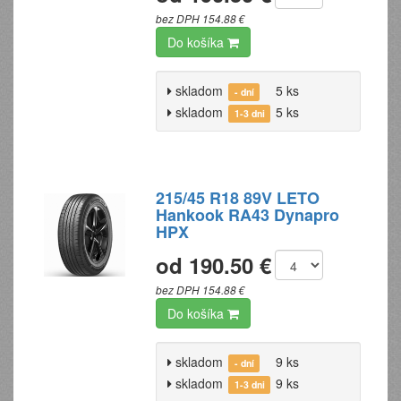
bez DPH 154.88 €
Do košíka
skladom
5 ks
- dní
skladom
5 ks
1-3 dni
215/45 R18 89V LETO
Hankook RA43 Dynapro
HPX
od 190.50 €
bez DPH 154.88 €
Do košíka
skladom
9 ks
- dní
skladom
9 ks
1-3 dni