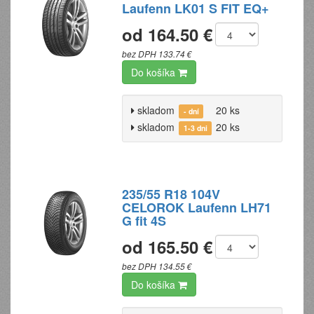
Laufenn LK01 S FIT EQ+
od 164.50 €
bez DPH 133.74 €
Do košíka
skladom
20 ks
- dní
skladom
20 ks
1-3 dni
235/55 R18 104V
CELOROK Laufenn LH71
G fit 4S
od 165.50 €
bez DPH 134.55 €
Do košíka