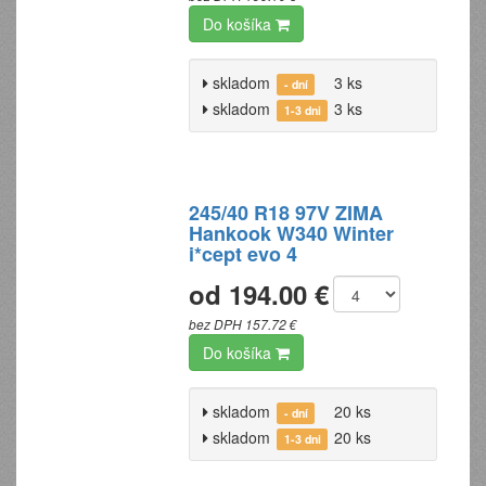
Do košíka
skladom
3 ks
- dní
skladom
3 ks
1-3 dni
245/40 R18 97V ZIMA
Hankook W340 Winter
i*cept evo 4
od 194.00 €
bez DPH 157.72 €
Do košíka
skladom
20 ks
- dní
skladom
20 ks
1-3 dni