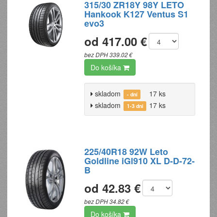
315/30 ZR18Y 98Y LETO
Hankook K127 Ventus S1
evo3
od 417.00 €
bez DPH 339.02 €
Do košíka
skladom
17 ks
- dní
skladom
17 ks
1-3 dni
225/40R18 92W Leto
Goldline iGl910 XL D-D-72-
B
od 42.83 €
bez DPH 34.82 €
Do košíka