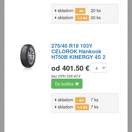
skladom
20 ks
- dní
skladom
20 ks
1-3 dni
275/40 R18 103Y
CELOROK Hankook
H750B KINERGY 4S 2
od 401.50 €
bez DPH 326.42 €
Do košíka
skladom
7 ks
- dní
skladom
7 ks
1-3 dni