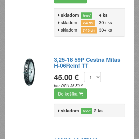
skladom
4 ks
hneď
skladom
30+ ks
2-4 dni
skladom
30+ ks
7-10 dní
3,25-18 59P Cestna Mitas
H-06Reinf TT
45.00 €
bez DPH 36.59 €
Do košíka
skladom
2 ks
hneď