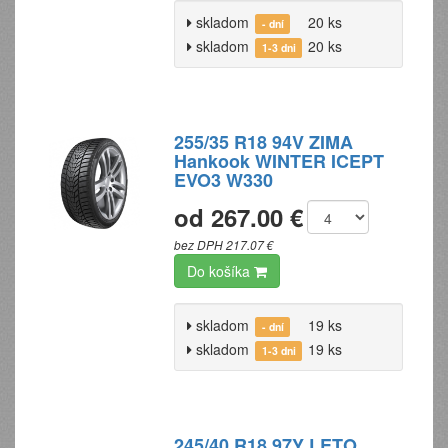
skladom
20 ks
- dní
skladom
20 ks
1-3 dni
255/35 R18 94V ZIMA
Hankook WINTER ICEPT
EVO3 W330
od 267.00 €
bez DPH 217.07 €
Do košíka
skladom
19 ks
- dní
skladom
19 ks
1-3 dni
245/40 R18 97Y LETO