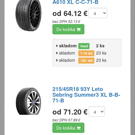
A610 XL C-C-71-B
od 64.12 €
bez DPH 52.13 €
Do košíka
skladom
2 ks
hneď
skladom
23 ks
7-10 dní
skladom
23 ks
120- dní
215/45R18 93Y Leto
Sebring Summer3 XL B-B-
71-B
od 71.20 €
bez DPH 57.89 €
Do košíka