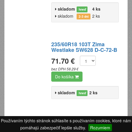
skladom
4 ks
hneď
skladom
2 ks
2-3 dni
235/60R18 103T Zima
Westlake SW628 D-C-72-B
71.70 €
bez DPH 58.29 €
Do košíka
skladom
2 ks
hneď
225/40R18 92Y Leto
Používaním týchto stránok súhlasíte s používaním cookies, ktoré nám
Matador Hectorra5 XL FR
pomáhajú zabezpečiť lepšie služby.
Rozumiem