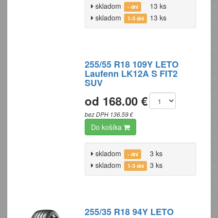
skladom
13 ks
- dní
skladom
13 ks
1-3 dni
255/55 R18 109Y LETO
Laufenn LK12A S FIT2
SUV
od 168.00 €
bez DPH 136.59 €
Do košíka
skladom
3 ks
- dní
skladom
3 ks
1-3 dni
255/35 R18 94Y LETO