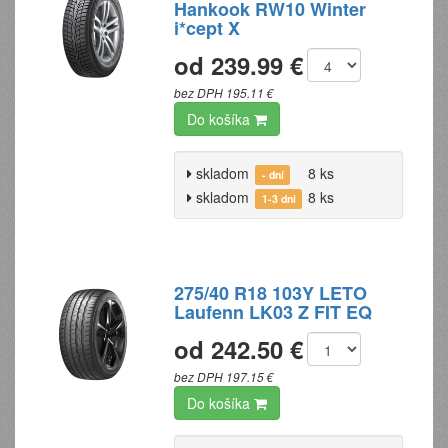
Hankook RW10 Winter
i*cept X
od 239.99 €
bez DPH 195.11 €
Do košíka
skladom
8 ks
- dní
skladom
8 ks
1-3 dni
275/40 R18 103Y LETO
Laufenn LK03 Z FIT EQ
od 242.50 €
bez DPH 197.15 €
Do košíka