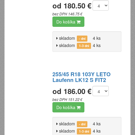
od 180.50 €
bez DPH 146.75 €
Do košíka
skladom
4 ks
- dní
skladom
4 ks
1-3 dni
255/45 R18 103Y LETO
Laufenn LK12 S FIT2
od 186.00 €
bez DPH 151.22 €
Do košíka
skladom
4 ks
- dní
skladom
4 ks
1-3 dni