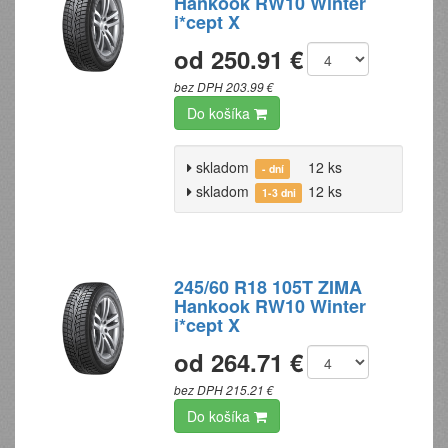
Hankook RW10 Winter
i*cept X
od 250.91 €
bez DPH 203.99 €
Do košíka
skladom
12 ks
- dní
skladom
12 ks
1-3 dni
245/60 R18 105T ZIMA
Hankook RW10 Winter
i*cept X
od 264.71 €
bez DPH 215.21 €
Do košíka