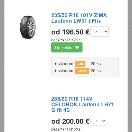
235/50 R18 101V ZIMA
Laufenn LW31 i Fit+
od 196.50 €
bez DPH 159.76 €
Do košíka
skladom
20 ks
- dní
skladom
20 ks
1-3 dni
265/60 R18 114V
CELOROK Laufenn LH71
G fit 4S
od 200.00 €
bez DPH 162.60 €