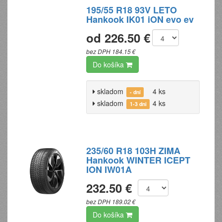
195/55 R18 93V LETO
Hankook IK01 iON evo ev
od 226.50 €
bez DPH 184.15 €
Do košíka
skladom
4 ks
- dní
skladom
4 ks
1-3 dni
235/60 R18 103H ZIMA
Hankook WINTER ICEPT
ION IW01A
232.50 €
bez DPH 189.02 €
Do košíka