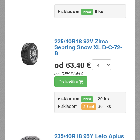
skladom
8 ks
hneď
225/40R18 92V Zima
Sebring Snow XL D-C-72-
B
od 63.40 €
bez DPH 51.54 €
Do košíka
skladom
20 ks
hneď
skladom
30+ ks
2-3 dni
235/40R18 95Y Leto Aplus