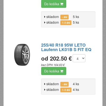
Do košíka
skladom
5 ks
- dní
skladom
5 ks
1-3 dni
255/40 R18 95W LETO
Laufenn LK01B S FIT EQ
od 202.50 €
bez DPH 164.63 €
Do košíka
skladom
4 ks
- dní
skladom
4 ks
1-3 dni