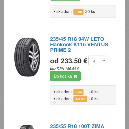
skladom
20 ks
- dní
235/45 R18 94W LETO
Hankook K115 VENTUS
PRIME 2
od 233.50 €
bez DPH 189.84 €
Do košíka
skladom
10 ks
- dní
skladom
10 ks
1-3 dni
235/55 R18 100T ZIMA