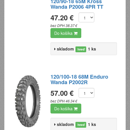
120/90-18 65M Kross
Wanda P2006 4PR TT
47.20 €
bez DPH 38.37 €
Do košíka
skladom
1 ks
hneď
120/100-18 68M Enduro
Wanda P2002R
57.00 €
bez DPH 46.34 €
Do košíka
skladom
1 ks
hneď