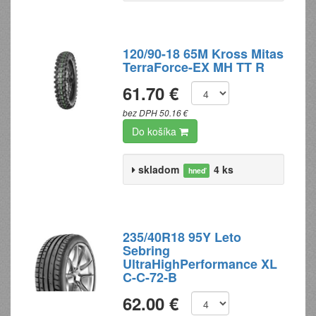
120/90-18 65M Kross Mitas
TerraForce-EX MH TT R
61.70 €
bez DPH 50.16 €
Do košíka
skladom
4 ks
hneď
235/40R18 95Y Leto
Sebring
UltraHighPerformance XL
C-C-72-B
62.00 €