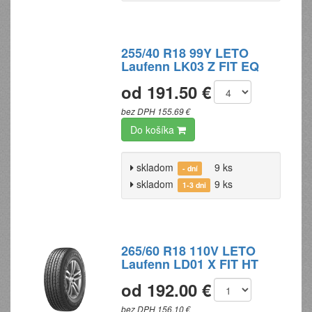
255/40 R18 99Y LETO
Laufenn LK03 Z FIT EQ
od 191.50 €
bez DPH 155.69 €
Do košíka
skladom
9 ks
- dní
skladom
9 ks
1-3 dni
265/60 R18 110V LETO
Laufenn LD01 X FIT HT
od 192.00 €
bez DPH 156.10 €