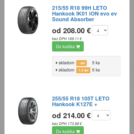
215/55 R18 99H LETO
Hankook IK01 iON evo ev
Sound Absorber
od 208.00 €
bez DPH 169.11 €
Do košíka
skladom
5 ks
- dní
skladom
5 ks
1-3 dni
255/55 R18 105T LETO
Hankook K127E +
od 214.00 €
bez DPH 173.98 €
Do košíka