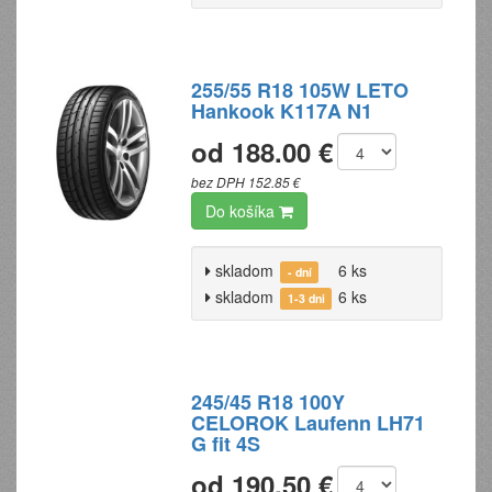
255/55 R18 105W LETO
Hankook K117A N1
od 188.00 €
bez DPH 152.85 €
Do košíka
skladom
6 ks
- dní
skladom
6 ks
1-3 dni
245/45 R18 100Y
CELOROK Laufenn LH71
G fit 4S
od 190.50 €