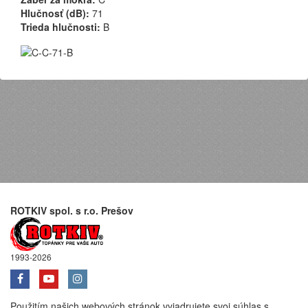
Hlučnosť (dB):
71
Trieda hlučnosti:
B
ROTKIV spol. s r.o. Prešov
1993-2026
Použitím našich webových stránok vyjadrujete svoj súhlas s