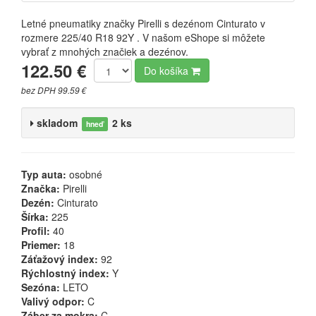
Letné pneumatiky značky Pirelli s dezénom Cinturato v
rozmere 225/40 R18 92Y . V našom eShope si môžete
vybrať z mnohých značiek a dezénov.
122.50 €
Do košíka
bez DPH 99.59 €
skladom
2 ks
hneď
Typ auta:
osobné
Značka:
Pirelli
Dezén:
Cinturato
Šírka:
225
Profil:
40
Priemer:
18
Záťažový index:
92
Rýchlostný index:
Y
Sezóna:
LETO
Valivý odpor:
C
Záber za mokra:
C