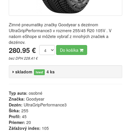
Zimné pneumatiky značky Goodyear s dezénom
UltraGripPerformance3 v rozmere 255/45 R20 105V . V
našom eShope si môžete vybrať z mnohých značiek a
dezénov.
280.95 €
Do košíka
bez DPH 228.41 €
skladom
4 ks
hneď
Typ auta:
osobné
Značka:
Goodyear
Dezén:
UltraGripPerformance3
Šírka:
255
Profil:
45
Priemer:
20
Záťažový index:
105