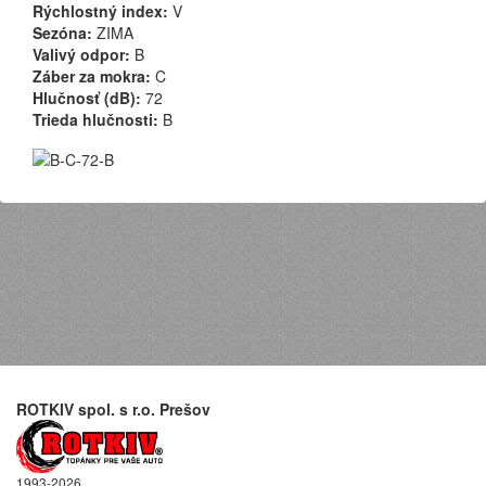
Rýchlostný index:
V
Sezóna:
ZIMA
Valivý odpor:
B
Záber za mokra:
C
Hlučnosť (dB):
72
Trieda hlučnosti:
B
ROTKIV spol. s r.o. Prešov
1993-2026