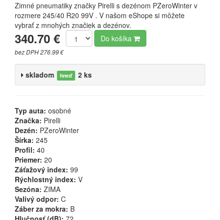
Zimné pneumatiky značky Pirelli s dezénom PZeroWinter v
rozmere 245/40 R20 99V . V našom eShope si môžete
vybrať z mnohých značiek a dezénov.
340.70 €
Do košíka
bez DPH 276.99 €
skladom
2 ks
hneď
Typ auta:
osobné
Značka:
Pirelli
Dezén:
PZeroWinter
Šírka:
245
Profil:
40
Priemer:
20
Záťažový index:
99
Rýchlostný index:
V
Sezóna:
ZIMA
Valivý odpor:
C
Záber za mokra:
B
Hlučnosť (dB):
72