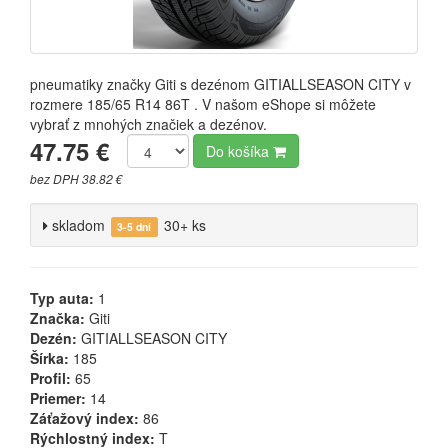
pneumatiky značky Giti s dezénom GITIALLSEASON CITY v
rozmere 185/65 R14 86T . V našom eShope si môžete
vybrať z mnohých značiek a dezénov.
47.75 €
Do košíka
bez DPH 38.82 €
skladom
30+ ks
3-5 dní
Typ auta:
1
Značka:
Giti
Dezén:
GITIALLSEASON CITY
Šírka:
185
Profil:
65
Priemer:
14
Záťažový index:
86
Rýchlostný index:
T