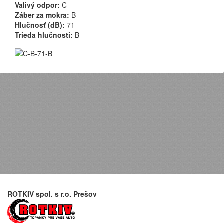
Valivý odpor:
C
Záber za mokra:
B
Hlučnosť (dB):
71
Trieda hlučnosti:
B
ROTKIV spol. s r.o. Prešov