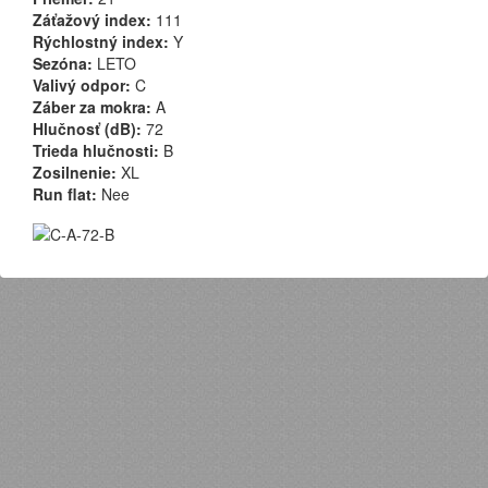
Záťažový index:
111
Rýchlostný index:
Y
Sezóna:
LETO
Valivý odpor:
C
Záber za mokra:
A
Hlučnosť (dB):
72
Trieda hlučnosti:
B
Zosilnenie:
XL
Run flat:
Nee