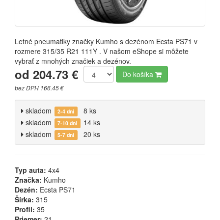
Letné pneumatiky značky Kumho s dezénom Ecsta PS71 v
rozmere 315/35 R21 111Y . V našom eShope si môžete
vybrať z mnohých značiek a dezénov.
od 204.73 €
Do košíka
bez DPH 166.45 €
skladom
8 ks
2-4 dni
skladom
14 ks
7-10 dní
skladom
20 ks
5-7 dní
Typ auta:
4x4
Značka:
Kumho
Dezén:
Ecsta PS71
Šírka:
315
Profil:
35
Priemer:
21