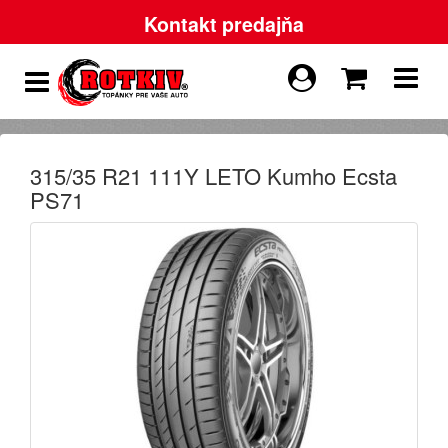
Kontakt predajňa
315/35 R21 111Y LETO Kumho Ecsta
PS71