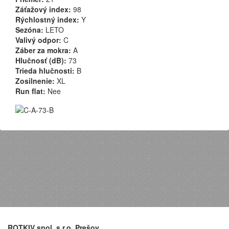
Záťažový index:
98
Rýchlostný index:
Y
Sezóna:
LETO
Valivý odpor:
C
Záber za mokra:
A
Hlučnosť (dB):
73
Trieda hlučnosti:
B
Zosilnenie:
XL
Run flat:
Nee
ROTKIV spol. s r.o. Prešov