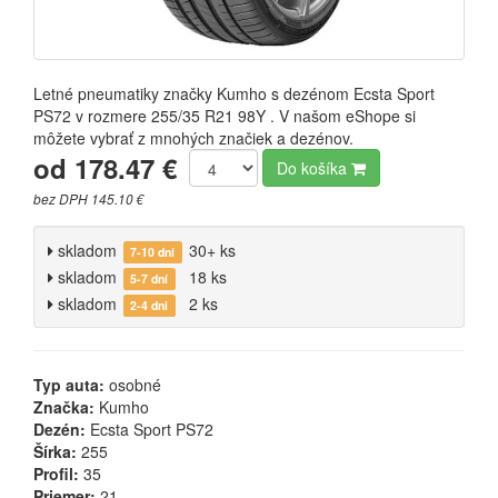
Letné pneumatiky značky Kumho s dezénom Ecsta Sport
PS72 v rozmere 255/35 R21 98Y . V našom eShope si
môžete vybrať z mnohých značiek a dezénov.
od 178.47 €
Do košíka
bez DPH 145.10 €
skladom
30+ ks
7-10 dní
skladom
18 ks
5-7 dní
skladom
2 ks
2-4 dni
Typ auta:
osobné
Značka:
Kumho
Dezén:
Ecsta Sport PS72
Šírka:
255
Profil:
35
Priemer:
21