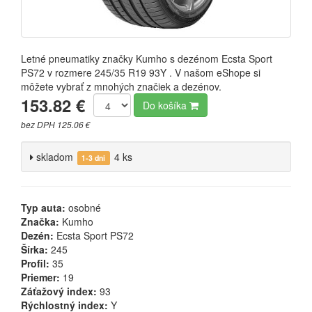
Letné pneumatiky značky Kumho s dezénom Ecsta Sport
PS72 v rozmere 245/35 R19 93Y . V našom eShope si
môžete vybrať z mnohých značiek a dezénov.
153.82 €
Do košíka
bez DPH 125.06 €
skladom
4 ks
1-3 dni
Typ auta:
osobné
Značka:
Kumho
Dezén:
Ecsta Sport PS72
Šírka:
245
Profil:
35
Priemer:
19
Záťažový index:
93
Rýchlostný index:
Y