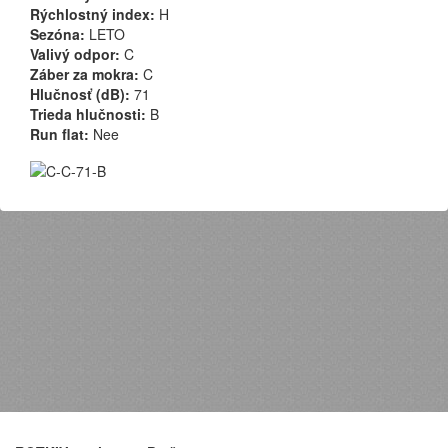
Rýchlostný index:
H
Sezóna:
LETO
Valivý odpor:
C
Záber za mokra:
C
Hlučnosť (dB):
71
Trieda hlučnosti:
B
Run flat:
Nee