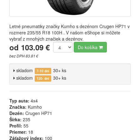
Letné pneumatiky značky Kumho s dezénom Crugen HP71 v
rozmere 235/55 R18 100H . V našom eShope si môžete
vybrať z mnohých značiek a dezénov.
od 103.09 €
Do košíka
bez DPH 83.81 €
skladom
30+ ks
7-10 dní
skladom
30+ ks
120- dní
Typ auta:
4x4
Značka:
Kumho
Dezén:
Crugen HP71
Šírka:
235
Profil:
55
Priemer:
18
Záťažový index:
100