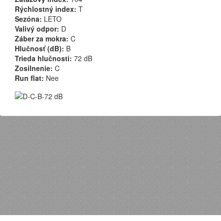
Rýchlostný index:
T
Sezóna:
LETO
Valivý odpor:
D
Záber za mokra:
C
Hlučnosť (dB):
B
Trieda hlučnosti:
72 dB
Zosilnenie:
C
Run flat:
Nee