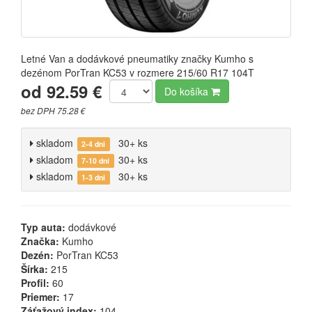
Letné Van a dodávkové pneumatiky značky Kumho s
dezénom PorTran KC53 v rozmere 215/60 R17 104T
od 92.59 €
Do košíka
bez DPH 75.28 €
skladom
30+ ks
2-4 dni
skladom
30+ ks
7-10 dní
skladom
30+ ks
1-3 dni
Typ auta:
dodávkové
Značka:
Kumho
Dezén:
PorTran KC53
Šírka:
215
Profil:
60
Priemer:
17
Záťažový index:
104