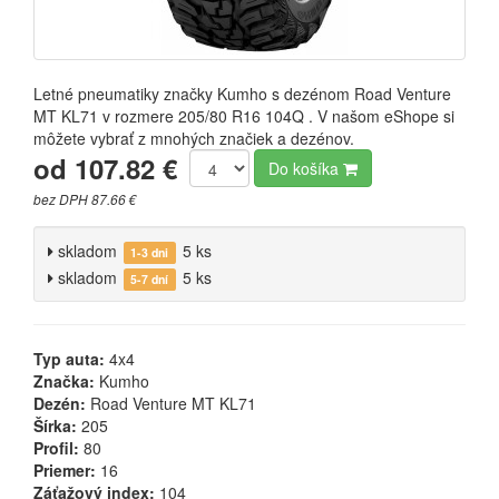
Letné pneumatiky značky Kumho s dezénom Road Venture
MT KL71 v rozmere 205/80 R16 104Q . V našom eShope si
môžete vybrať z mnohých značiek a dezénov.
od 107.82 €
Do košíka
bez DPH 87.66 €
skladom
5 ks
1-3 dni
skladom
5 ks
5-7 dní
Typ auta:
4x4
Značka:
Kumho
Dezén:
Road Venture MT KL71
Šírka:
205
Profil:
80
Priemer:
16
Záťažový index:
104