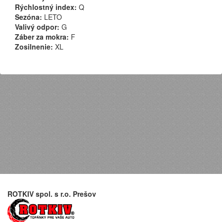
Rýchlostný index:
Q
Sezóna:
LETO
Valivý odpor:
G
Záber za mokra:
F
Zosilnenie:
XL
ROTKIV spol. s r.o. Prešov