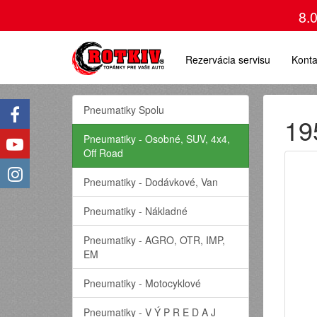
8.
Rezervácia servisu
Konta
Pneumatiky Spolu
19
Pneumatiky - Osobné, SUV, 4x4,
Off Road
Pneumatiky - Dodávkové, Van
Pneumatiky - Nákladné
Pneumatiky - AGRO, OTR, IMP,
EM
Pneumatiky - Motocyklové
Pneumatiky - V Ý P R E D A J