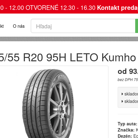
00 - 12.00 OTVORENÉ 12.30 - 16.30
Kontakt preda
kt
O nás
5/55 R20 95H LETO Kumho
od 93
bez DPH 75
sklad
sklad
Typ auta:
Značka:
K
Dezén:
Ec