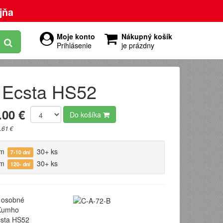
jňa
Moje konto
Nákupný košík
Prihlásenie
je prázdny
 Ecsta HS52
.00 €
Do košíka
.61 €
om
30+ ks
7-10 dní
om
30+ ks
120- dní
osobné
umho
sta HS52