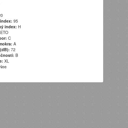
5
0
index:
95
ý index:
H
ETO
por:
C
mokra:
A
(dB):
72
učnosti:
B
e:
XL
Nee