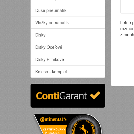
Duše pneumatík
Vložky pneumatík
Letné 
rozmer
z mnoh
Disky
Disky Oceľové
Disky Hliníkové
Kolesá - komplet