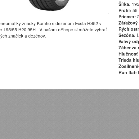
Šírka:
19
Profil:
55
Priemer:
2
Záťažový 
pneumatiky značky Kumho s dezénom Ecsta HS52 v
Rýchlostn
e 195/55 R20 95H . V našom eShope si môžete vybrať
Sezóna:
L
ých značiek a dezénov.
Valivý od
Záber za 
Hlučnosť 
Trieda hl
Zosilneni
Run flat: