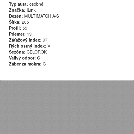
Typ auta:
osobné
Značka:
ILink
Dezén:
MULTIMATCH A/S
Šírka:
205
Profil:
55
Priemer:
19
Záťažový index:
97
Rýchlostný index:
V
Sezóna:
CELOROK
Valivý odpor:
C
Záber za mokra:
C