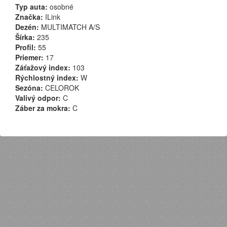
Typ auta:
osobné
Značka:
ILink
Dezén:
MULTIMATCH A/S
Šírka:
235
Profil:
55
Priemer:
17
Záťažový index:
103
Rýchlostný index:
W
Sezóna:
CELOROK
Valivý odpor:
C
Záber za mokra:
C