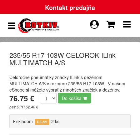
Kontakt predajňa
235/55 R17 103W CELOROK ILink
MULTIMATCH A/S
Celoročné pneumatiky značky ILink s dezénom
MULTIMATCH A/S v rozmere 235/55 R17 103W . V našom
eShope si môžete vybrať z mnohých značiek a dezénov.
76.75 €
Do košíka
bez DPH 62.40 €
skladom
2 ks
1-3 dni