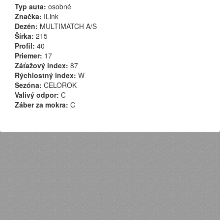
Typ auta:
osobné
Značka:
ILink
Dezén:
MULTIMATCH A/S
Šírka:
215
Profil:
40
Priemer:
17
Záťažový index:
87
Rýchlostný index:
W
Sezóna:
CELOROK
Valivý odpor:
C
Záber za mokra:
C