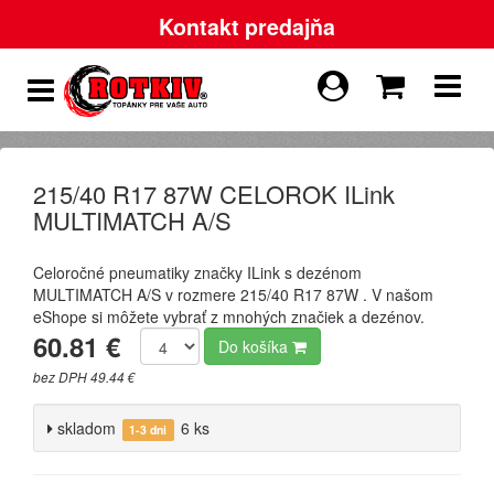
Kontakt predajňa
215/40 R17 87W CELOROK ILink
MULTIMATCH A/S
Celoročné pneumatiky značky ILink s dezénom
MULTIMATCH A/S v rozmere 215/40 R17 87W . V našom
eShope si môžete vybrať z mnohých značiek a dezénov.
60.81 €
Do košíka
bez DPH 49.44 €
skladom
6 ks
1-3 dni