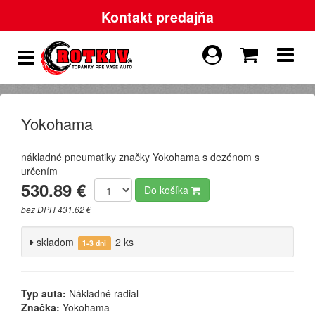
Kontakt predajňa
Yokohama
nákladné pneumatiky značky Yokohama s dezénom s
určením
530.89 €
Do košíka
bez DPH 431.62 €
skladom
2 ks
1-3 dni
Typ auta:
Nákladné radial
Značka:
Yokohama