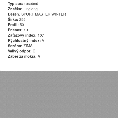
Typ auta:
osobné
Značka:
Linglong
Dezén:
SPORT MASTER WINTER
Šírka:
255
Profil:
50
Priemer:
19
Záťažový index:
107
Rýchlostný index:
V
Sezóna:
ZIMA
Valivý odpor:
C
Záber za mokra:
A