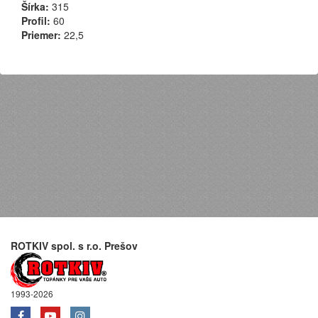
Šírka:
315
Profil:
60
Priemer:
22,5
ROTKIV spol. s r.o. Prešov
1993-2026