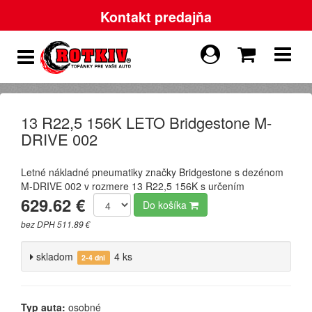
Kontakt predajňa
13 R22,5 156K LETO Bridgestone M-
DRIVE 002
Letné nákladné pneumatiky značky Bridgestone s dezénom
M-DRIVE 002 v rozmere 13 R22,5 156K s určením
629.62 €
Do košíka
bez DPH 511.89 €
skladom
4 ks
2-4 dni
Typ auta:
osobné