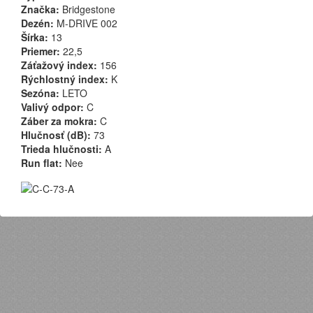
Značka:
Bridgestone
Dezén:
M-DRIVE 002
Šírka:
13
Priemer:
22,5
Záťažový index:
156
Rýchlostný index:
K
Sezóna:
LETO
Valivý odpor:
C
Záber za mokra:
C
Hlučnosť (dB):
73
Trieda hlučnosti:
A
Run flat:
Nee