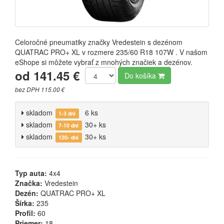
Celoročné pneumatiky značky Vredestein s dezénom
QUATRAC PRO+ XL v rozmere 235/60 R18 107W . V našom
eShope si môžete vybrať z mnohých značiek a dezénov.
od 141.45 €
Do košíka
bez DPH 115.00 €
skladom
6 ks
1-3 dni
skladom
30+ ks
7-10 dní
skladom
30+ ks
120- dní
Typ auta:
4x4
Značka:
Vredestein
Dezén:
QUATRAC PRO+ XL
Šírka:
235
Profil:
60
Priemer:
18