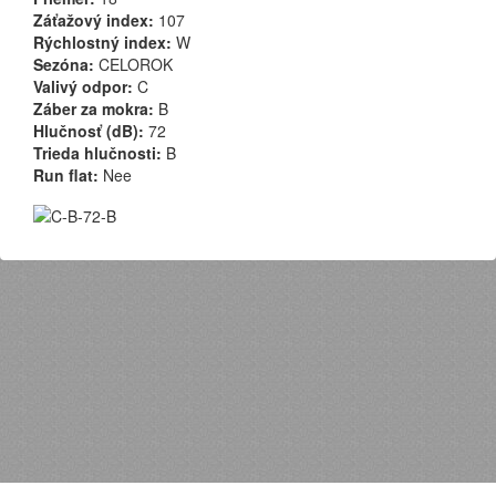
Záťažový index:
107
Rýchlostný index:
W
Sezóna:
CELOROK
Valivý odpor:
C
Záber za mokra:
B
Hlučnosť (dB):
72
Trieda hlučnosti:
B
Run flat:
Nee