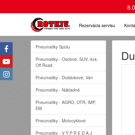
8.
Rezervácia servisu
Konta
Pneumatiky Spolu
Du
Pneumatiky - Osobné, SUV, 4x4,
Off Road
Pneumatiky - Dodávkové, Van
Pneumatiky - Nákladné
Pneumatiky - AGRO, OTR, IMP,
EM
Pneumatiky - Motocyklové
Pneumatiky - V Ý P R E D A J