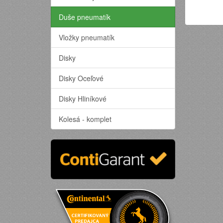
Duše pneumatík
Vložky pneumatík
Disky
Disky Oceľové
Disky Hliníkové
Kolesá - komplet