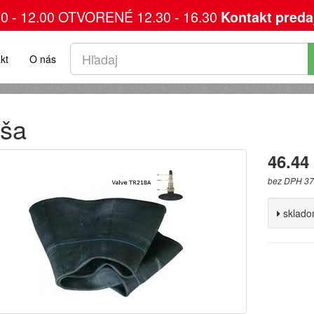
00 - 12.00 OTVORENÉ 12.30 - 16.30
Kontakt preda
kt
O nás
ša
46.44
bez DPH 37
sklad