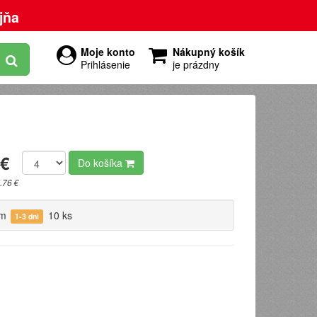
jňa
Moje konto
Nákupný košík
Prihlásenie
je prázdny
 €
Do košíka
.76 €
om
10 ks
1-3 dni