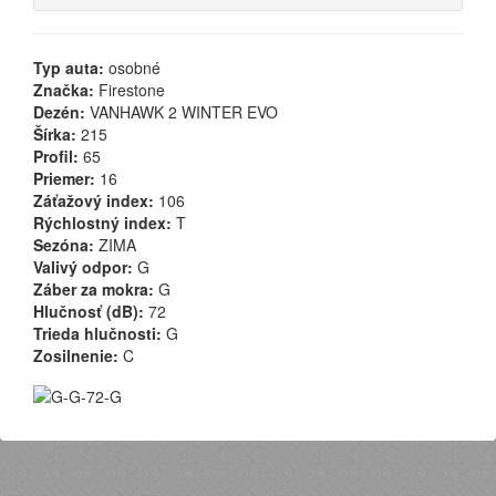
Typ auta:
osobné
Značka:
Firestone
Dezén:
VANHAWK 2 WINTER EVO
Šírka:
215
Profil:
65
Priemer:
16
Záťažový index:
106
Rýchlostný index:
T
Sezóna:
ZIMA
Valivý odpor:
G
Záber za mokra:
G
Hlučnosť (dB):
72
Trieda hlučnosti:
G
Zosilnenie:
C