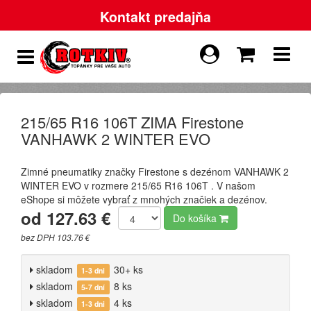
Kontakt predajňa
215/65 R16 106T ZIMA Firestone
VANHAWK 2 WINTER EVO
Zimné pneumatiky značky Firestone s dezénom VANHAWK 2
WINTER EVO v rozmere 215/65 R16 106T . V našom
eShope si môžete vybrať z mnohých značiek a dezénov.
od 127.63 €
Do košíka
bez DPH 103.76 €
skladom
30+ ks
1-3 dni
skladom
8 ks
5-7 dní
skladom
4 ks
1-3 dni