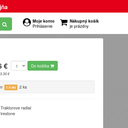
jňa
Moje konto
Nákupný košík
Prihlásenie
je prázdny
6 €
Do košíka
3.30 €
om
2 ks
1-3 dni
Traktorove radial
irestone