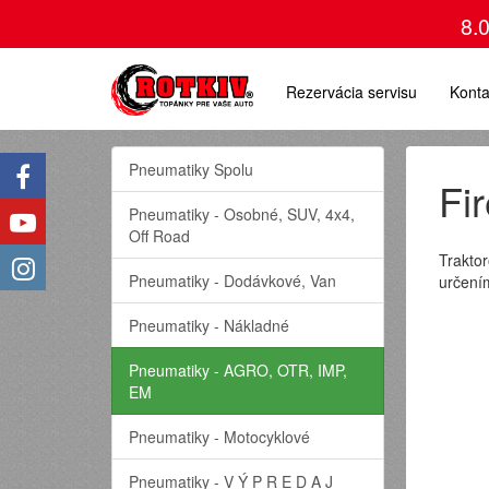
8.
Rezervácia servisu
Konta
Pneumatiky Spolu
Fi
Pneumatiky - Osobné, SUV, 4x4,
Off Road
Trakto
Pneumatiky - Dodávkové, Van
určení
Pneumatiky - Nákladné
Pneumatiky - AGRO, OTR, IMP,
EM
Pneumatiky - Motocyklové
Pneumatiky - V Ý P R E D A J