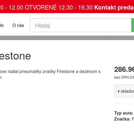
00 - 12.00 OTVORENÉ 12.30 - 16.30
Kontakt preda
kt
O nás
restone
286.9
rove radial pneumatiky značky Firestone a dezénom s
m
bez DPH 23
sklad
Typ auta:
Značka:
F