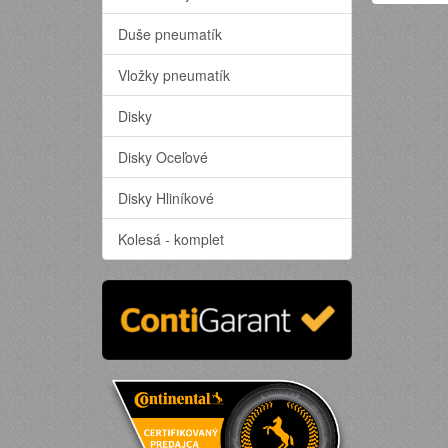
Duše pneumatík
Vložky pneumatík
Disky
Disky Oceľové
Disky Hliníkové
Kolesá - komplet