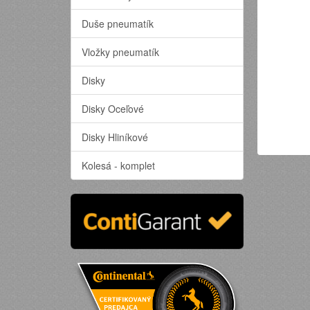
Duše pneumatík
Vložky pneumatík
Disky
Disky Oceľové
Disky Hliníkové
Kolesá - komplet