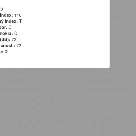
0
index:
116
ý index:
T
por:
C
mokra:
D
(dB):
72
učnosti:
72
e:
XL