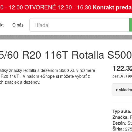
00 - 12.00 OTVORENÉ 12.30 - 16.30
Kontakt preda
kt
O nás
5/60 R20 116T Rotalla S50
122.3
tiky značky Rotalla s dezénom S500 XL v rozmere
 R20 116T . V našom eShope si môžete vybrať z
bez DPH 99
h značiek a dezénov.
sklad
Typ auta:
Značka:
R
Dezén:
S5
Šírka:
27