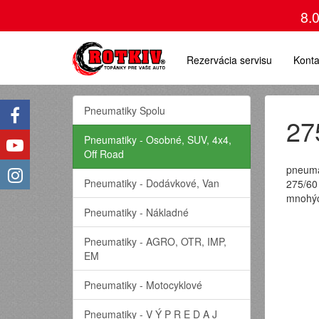
8.
Rezervácia servisu
Konta
Pneumatiky Spolu
27
Pneumatiky - Osobné, SUV, 4x4,
Off Road
pneuma
Pneumatiky - Dodávkové, Van
275/60
mnohýc
Pneumatiky - Nákladné
Pneumatiky - AGRO, OTR, IMP,
EM
Pneumatiky - Motocyklové
Pneumatiky - V Ý P R E D A J