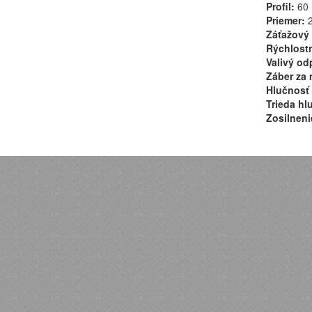
Profil:
60
Priemer:
2
Záťažový 
Rýchlostn
Valivý od
Záber za 
Hlučnosť 
Trieda hl
Zosilneni