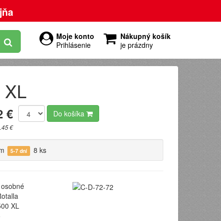
jňa
Moje konto
Nákupný košík
Prihlásenie
je prázdny
0 XL
2 €
Do košíka
.45 €
om
8 ks
5-7 dní
osobné
otalla
00 XL
5