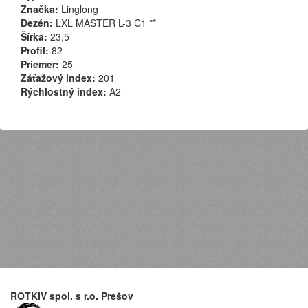
Značka:
Linglong
Dezén:
LXL MASTER L-3 C1 **
Šírka:
23,5
Profil:
82
Priemer:
25
Záťažový index:
201
Rýchlostný index:
A2
ROTKIV spol. s r.o. Prešov