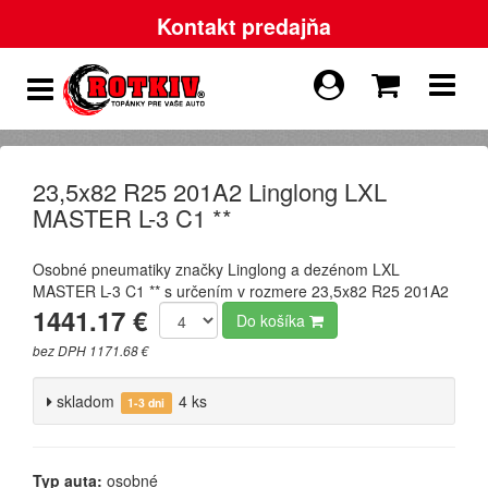
Kontakt predajňa
23,5x82 R25 201A2 Linglong LXL
MASTER L-3 C1 **
Osobné pneumatiky značky Linglong a dezénom LXL
MASTER L-3 C1 ** s určením v rozmere 23,5x82 R25 201A2
1441.17 €
Do košíka
bez DPH 1171.68 €
skladom
4 ks
1-3 dni
Typ auta:
osobné