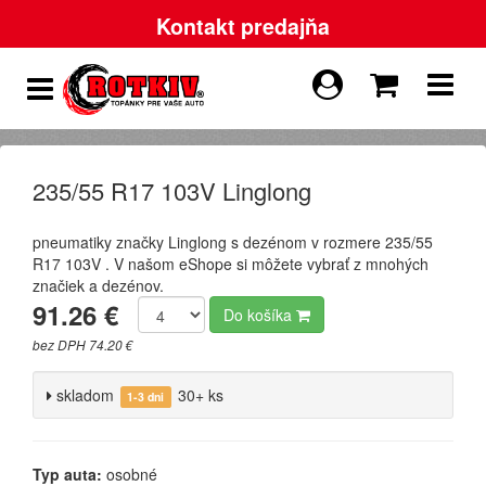
Kontakt predajňa
235/55 R17 103V Linglong
pneumatiky značky Linglong s dezénom v rozmere 235/55
R17 103V . V našom eShope si môžete vybrať z mnohých
značiek a dezénov.
91.26 €
Do košíka
bez DPH 74.20 €
skladom
30+ ks
1-3 dni
Typ auta:
osobné