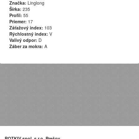
Značka:
Linglong
Šírka:
235
Profil:
55
Priemer:
17
Záťažový index:
103
Rýchlostný index:
V
Valivý odpor:
D
Záber za mokra:
A
ROTKIV spol. s r.o. Prešov