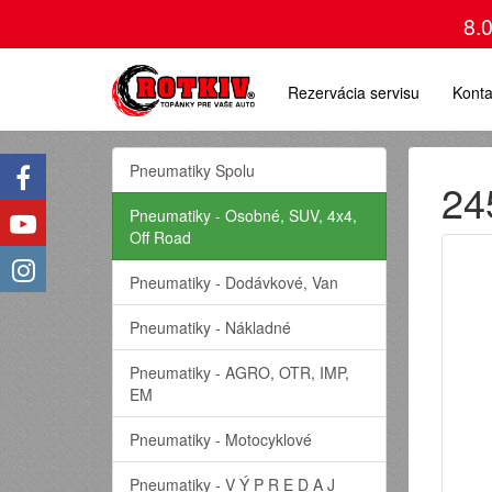
8.
Rezervácia servisu
Konta
Pneumatiky Spolu
24
Pneumatiky - Osobné, SUV, 4x4,
Off Road
Pneumatiky - Dodávkové, Van
Pneumatiky - Nákladné
Pneumatiky - AGRO, OTR, IMP,
EM
Pneumatiky - Motocyklové
Pneumatiky - V Ý P R E D A J