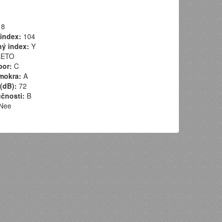
5
8
index:
104
ý index:
Y
ETO
por:
C
mokra:
A
(dB):
72
učnosti:
B
Nee