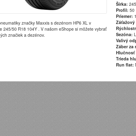
Šírka:
24
Profil:
50
Priemer:
1
Záťažový 
pneumatiky značky Maxxis s dezénom HP6 XL v
Rýchlostn
e 245/50 R18 104Y . V našom eShope si môžete vybrať
Sezóna:
L
ých značiek a dezénov.
Valivý od
Záber za 
Hlučnosť 
Trieda hl
Run flat: