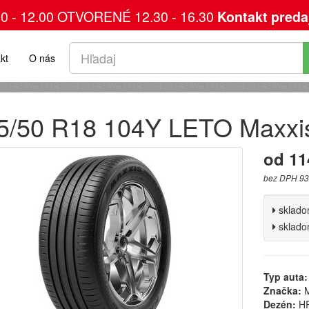
00 - 12.00 OTVORENÉ 12.30 - 16.30
Kontakt preda
kt
O nás
5/50 R18 104Y LETO Maxxi
od 11
bez DPH 93
sklad
sklad
Typ auta:
Značka:
M
Dezén:
HP