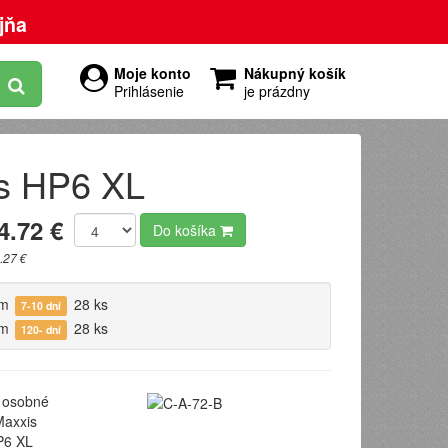
jňa
Moje konto
Nákupný košík
Prihlásenie
je prázdny
s HP6 XL
4.72 €
Do košíka
.27 €
om
28 ks
7-10 dní
om
28 ks
120- dní
osobné
axxis
6 XL