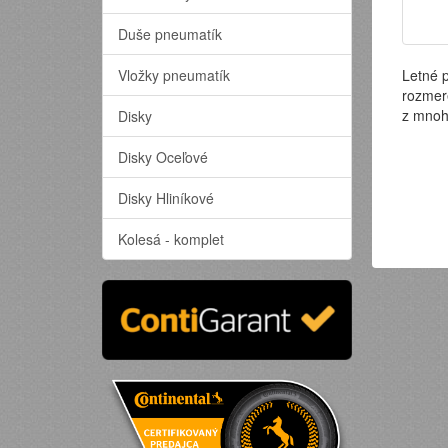
Duše pneumatík
Vložky pneumatík
Letné 
rozmer
z mnoh
Disky
Disky Oceľové
Disky Hliníkové
Kolesá - komplet