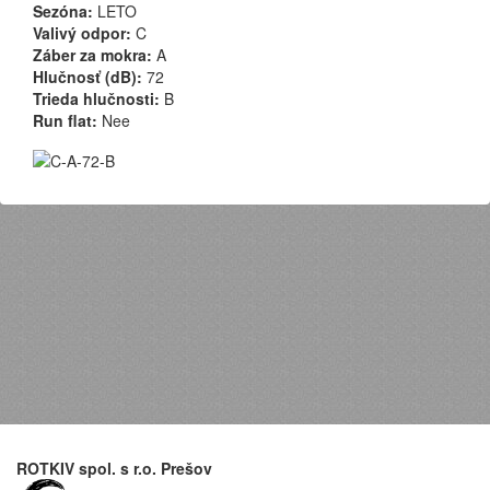
Sezóna:
LETO
Valivý odpor:
C
Záber za mokra:
A
Hlučnosť (dB):
72
Trieda hlučnosti:
B
Run flat:
Nee
ROTKIV spol. s r.o. Prešov