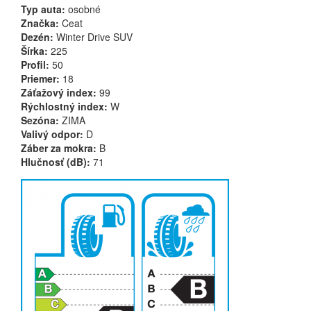
Typ auta:
osobné
Značka:
Ceat
Dezén:
Winter Drive SUV
Šírka:
225
Profil:
50
Priemer:
18
Záťažový index:
99
Rýchlostný index:
W
Sezóna:
ZIMA
Valivý odpor:
D
Záber za mokra:
B
Hlučnosť (dB):
71