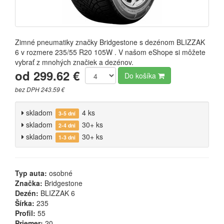
Zimné pneumatiky značky Bridgestone s dezénom BLIZZAK
6 v rozmere 235/55 R20 105W . V našom eShope si môžete
vybrať z mnohých značiek a dezénov.
od 299.62 €
Do košíka
bez DPH 243.59 €
skladom
4 ks
3-5 dní
skladom
30+ ks
2-4 dni
skladom
30+ ks
1-3 dni
Typ auta:
osobné
Značka:
Bridgestone
Dezén:
BLIZZAK 6
Šírka:
235
Profil:
55
Priemer:
20