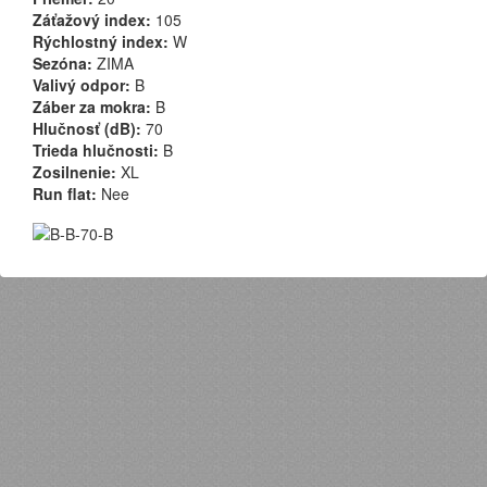
Záťažový index:
105
Rýchlostný index:
W
Sezóna:
ZIMA
Valivý odpor:
B
Záber za mokra:
B
Hlučnosť (dB):
70
Trieda hlučnosti:
B
Zosilnenie:
XL
Run flat:
Nee