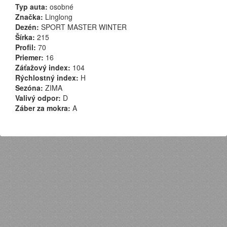
Typ auta:
osobné
Značka:
Linglong
Dezén:
SPORT MASTER WINTER
Šírka:
215
Profil:
70
Priemer:
16
Záťažový index:
104
Rýchlostný index:
H
Sezóna:
ZIMA
Valivý odpor:
D
Záber za mokra:
A