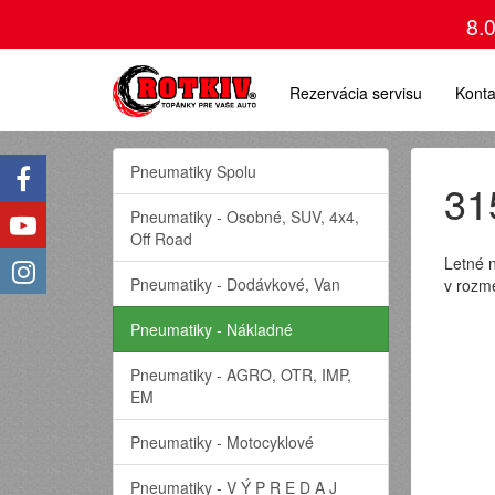
8.
Rezervácia servisu
Konta
Pneumatiky Spolu
31
Pneumatiky - Osobné, SUV, 4x4,
Off Road
Letné 
Pneumatiky - Dodávkové, Van
v rozm
Pneumatiky - Nákladné
Pneumatiky - AGRO, OTR, IMP,
EM
Pneumatiky - Motocyklové
Pneumatiky - V Ý P R E D A J