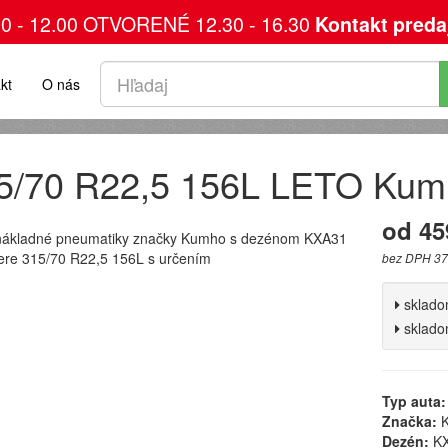
00 - 12.00 OTVORENÉ 12.30 - 16.30
Kontakt preda
kt
O nás
5/70 R22,5 156L LETO Ku
od 45
nákladné pneumatiky značky Kumho s dezénom KXA31
ere 315/70 R22,5 156L s určením
bez DPH 37
sklad
sklad
Typ auta:
Značka:
K
Dezén:
KX