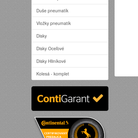
Duše pneumatík
Vložky pneumatík
Disky
Disky Oceľové
Disky Hliníkové
Kolesá - komplet