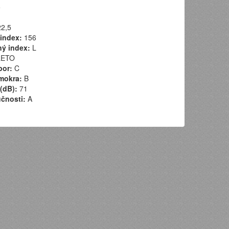
5
2,5
index:
156
ý index:
L
ETO
por:
C
mokra:
B
(dB):
71
učnosti:
A