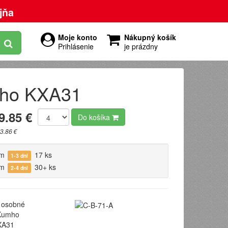
jňa
Moje konto
Nákupný košík
Prihlásenie
je prázdny
mho KXA31
9.85 €
Do košíka
3.86 €
om
17 ks
1-3 dni
om
30+ ks
2-4 dni
osobné
umho
A31