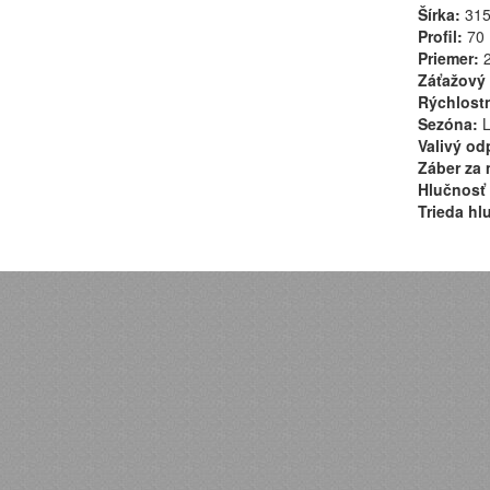
Šírka:
31
Profil:
70
Priemer:
2
Záťažový 
Rýchlostn
Sezóna:
L
Valivý od
Záber za 
Hlučnosť 
Trieda hl