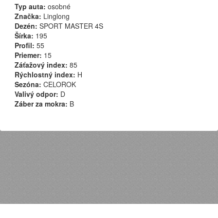
Typ auta:
osobné
Značka:
Linglong
Dezén:
SPORT MASTER 4S
Šírka:
195
Profil:
55
Priemer:
15
Záťažový index:
85
Rýchlostný index:
H
Sezóna:
CELOROK
Valivý odpor:
D
Záber za mokra:
B