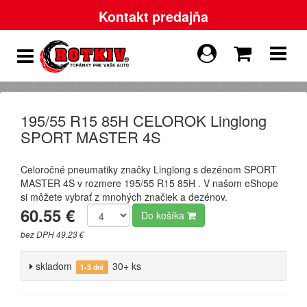
Kontakt predajňa
195/55 R15 85H CELOROK Linglong
SPORT MASTER 4S
Celoročné pneumatiky značky Linglong s dezénom SPORT
MASTER 4S v rozmere 195/55 R15 85H . V našom eShope
si môžete vybrať z mnohých značiek a dezénov.
60.55 €
Do košíka
bez DPH 49.23 €
skladom
30+ ks
1-3 dni