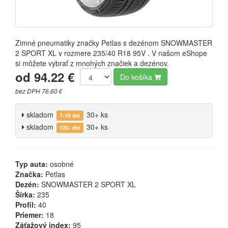
Zimné pneumatiky značky Petlas s dezénom SNOWMASTER
2 SPORT XL v rozmere 235/40 R18 95V . V našom eShope
si môžete vybrať z mnohých značiek a dezénov.
od 94.22 €
Do košíka
bez DPH 76.60 €
skladom
30+ ks
7-10 dní
skladom
30+ ks
120- dní
Typ auta:
osobné
Značka:
Petlas
Dezén:
SNOWMASTER 2 SPORT XL
Šírka:
235
Profil:
40
Priemer:
18
Záťažový index:
95