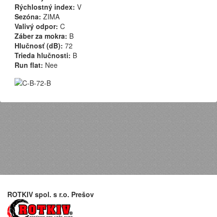
Rýchlostný index:
V
Sezóna:
ZIMA
Valivý odpor:
C
Záber za mokra:
B
Hlučnosť (dB):
72
Trieda hlučnosti:
B
Run flat:
Nee
ROTKIV spol. s r.o. Prešov