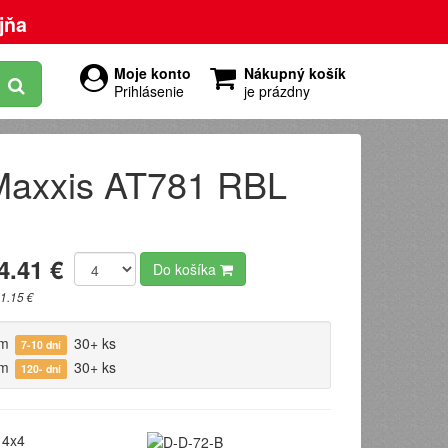
jňa
Moje konto
Nákupný košík
Prihlásenie
je prázdny
axxis AT781 RBL
4.41 €
Do košíka
1.15 €
om
30+ ks
7-10 dní
om
30+ ks
120- dní
4x4