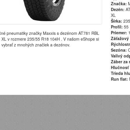
Značka:
M
Dezén:
AT
XL
Šírka:
23
Profil:
55
Priemer:
1
čné pneumatiky značky Maxxis s dezénom AT781 RBL
Záťažový 
XL v rozmere 235/55 R18 104H . V našom eShope si
Rýchlostn
 vybrať z mnohých značiek a dezénov.
Sezóna:
C
Valivý od
Záber za 
Hlučnosť 
Trieda hl
Run flat: