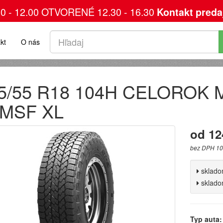
00 - 12.00 OTVORENÉ 12.30 - 16.30
Kontakt preda
kt
O nás
5/55 R18 104H CELOROK M
MSF XL
od 12
bez DPH 10
sklad
sklad
Typ auta: