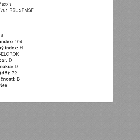
axxis
781 RBL 3PMSF
5
8
index:
104
ý index:
H
ELOROK
por:
D
mokra:
D
(dB):
72
učnosti:
B
Nee