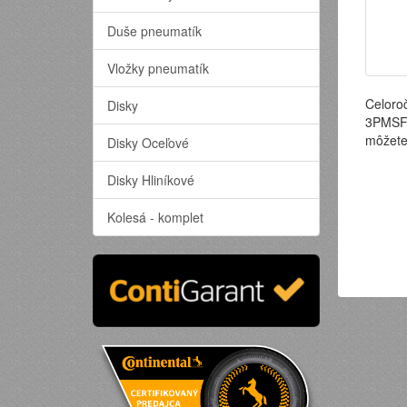
Duše pneumatík
Vložky pneumatík
Celoro
Disky
3PMSF 
môžete
Disky Oceľové
Disky Hliníkové
Kolesá - komplet