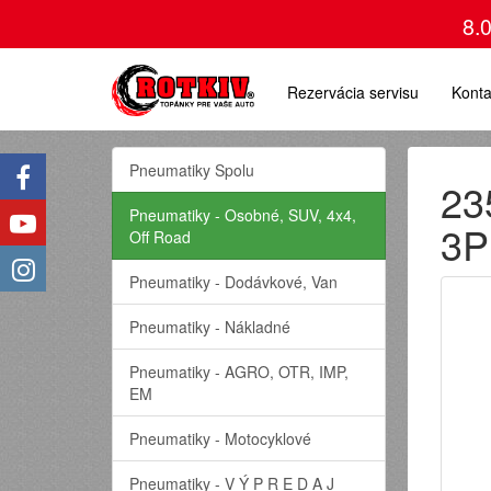
8.
Rezervácia servisu
Konta
Pneumatiky Spolu
23
Pneumatiky - Osobné, SUV, 4x4,
3P
Off Road
Pneumatiky - Dodávkové, Van
Pneumatiky - Nákladné
Pneumatiky - AGRO, OTR, IMP,
EM
Pneumatiky - Motocyklové
Pneumatiky - V Ý P R E D A J