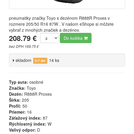
pneumatiky značky Toyo s dezénom R888R Proxes v
rozmere 205/50 R16 87W . V našom eShope si môžete
vybrať z mnohých značiek a dezénov.
208.79 €
Do košíka
bez DPH 169.75 €
skladom
14 ks
5-7 dní
Typ auta:
osobné
Značka:
Toyo
Dezén:
R888R Proxes
Šírka:
205
Profil:
50
Priemer:
16
Záťažový index:
87
Rýchlostný index:
W
Valivý odpor:
D