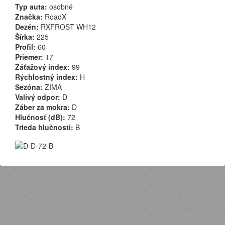
Typ auta:
osobné
Značka:
RoadX
Dezén:
RXFROST WH12
Šírka:
225
Profil:
60
Priemer:
17
Záťažový index:
99
Rýchlostný index:
H
Sezóna:
ZIMA
Valivý odpor:
D
Záber za mokra:
D
Hlučnosť (dB):
72
Trieda hlučnosti:
B