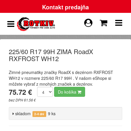
Kontakt predajňa
225/60 R17 99H ZIMA RoadX
RXFROST WH12
Zimné pneumatiky značky RoadX s dezénom RXFROST
WH12 v rozmere 225/60 R17 99H . V našom eShope si
môžete vybrať z mnohých značiek a dezénov.
75.72 €
Do košíka
bez DPH 61.56 €
skladom
9 ks
2-4 dni