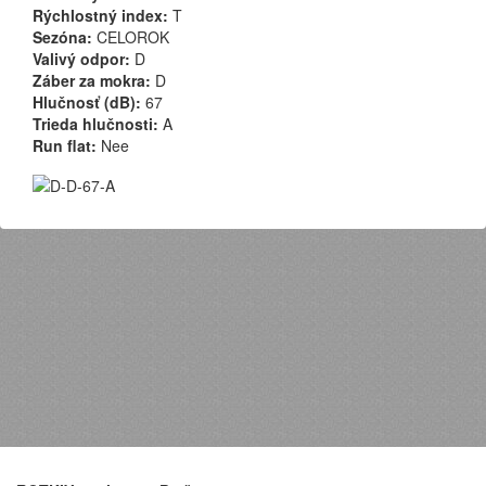
Rýchlostný index:
T
Sezóna:
CELOROK
Valivý odpor:
D
Záber za mokra:
D
Hlučnosť (dB):
67
Trieda hlučnosti:
A
Run flat:
Nee