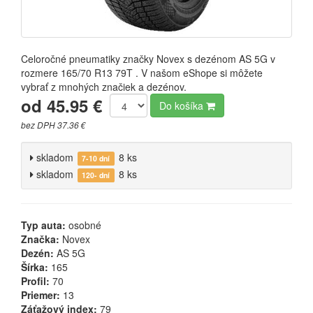
Celoročné pneumatiky značky Novex s dezénom AS 5G v
rozmere 165/70 R13 79T . V našom eShope si môžete
vybrať z mnohých značiek a dezénov.
od 45.95 €
Do košíka
bez DPH 37.36 €
skladom
8 ks
7-10 dní
skladom
8 ks
120- dní
Typ auta:
osobné
Značka:
Novex
Dezén:
AS 5G
Šírka:
165
Profil:
70
Priemer:
13
Záťažový index:
79