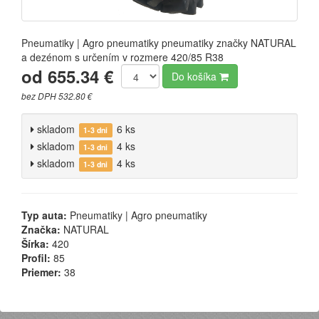
Pneumatiky | Agro pneumatiky pneumatiky značky NATURAL
a dezénom s určením v rozmere 420/85 R38
od 655.34 €
Do košíka
bez DPH 532.80 €
skladom
6 ks
1-3 dni
skladom
4 ks
1-3 dni
skladom
4 ks
1-3 dni
Typ auta:
Pneumatiky | Agro pneumatiky
Značka:
NATURAL
Šírka:
420
Profil:
85
Priemer:
38