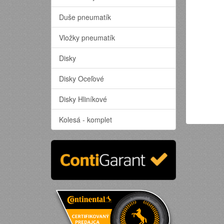
Duše pneumatík
Vložky pneumatík
Disky
Disky Oceľové
Disky Hliníkové
Kolesá - komplet