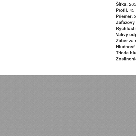
Šírka:
26
Profil:
45
Priemer:
2
Záťažový 
Rýchlostn
Valivý od
Záber za 
Hlučnosť 
Trieda hl
Zosilneni