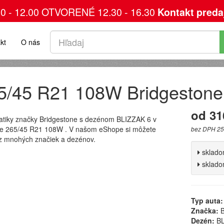
00 - 12.00 OTVORENÉ 12.30 - 16.30
Kontakt preda
kt
O nás
5/45 R21 108W Bridgeston
od 31
tiky značky Bridgestone s dezénom BLIZZAK 6 v
e 265/45 R21 108W . V našom eShope si môžete
bez DPH 25
 z mnohých značiek a dezénov.
sklad
sklad
Typ auta:
Značka:
B
Dezén:
BL