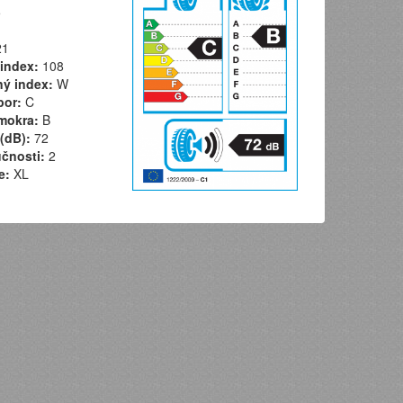
5
1
index:
108
ý index:
W
por:
C
mokra:
B
(dB):
72
učnosti:
2
e:
XL