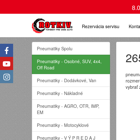
8.
Rezervácia servisu
Konta
Pneumatiky Spolu
26
Pneumatiky - Osobné, SUV, 4x4,
Off Road
pneuma
Pneumatiky - Dodávkové, Van
rozmer
vybrať
Pneumatiky - Nákladné
Pneumatiky - AGRO, OTR, IMP,
EM
Pneumatiky - Motocyklové
Pneumatiky - V Ý P R E D A J