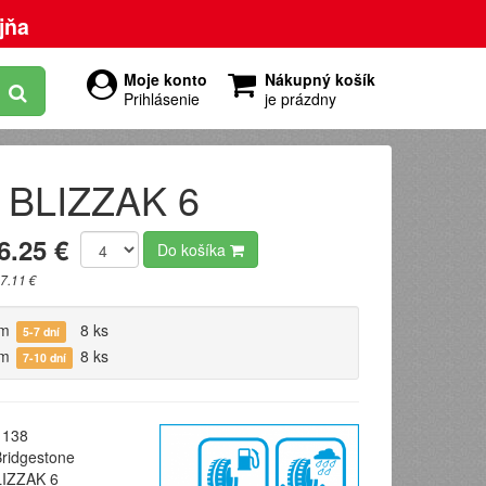
jňa
Moje konto
Nákupný košík
Prihlásenie
je prázdny
e BLIZZAK 6
6.25 €
Do košíka
7.11 €
om
8 ks
5-7 dní
om
8 ks
7-10 dní
138
ridgestone
IZZAK 6