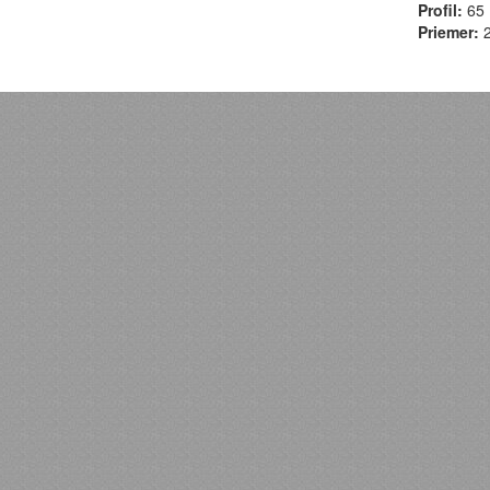
Profil:
65
Priemer:
2