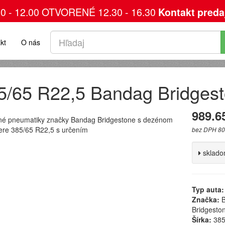
00 - 12.00 OTVORENÉ 12.30 - 16.30
Kontakt preda
kt
O nás
5/65 R22,5 Bandag Bridges
989.6
né pneumatiky značky Bandag Bridgestone s dezénom
ere 385/65 R22,5 s určením
bez DPH 80
sklad
Typ auta:
Značka:
B
Bridgesto
Šírka:
38