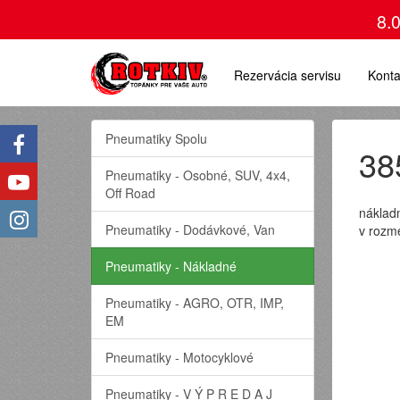
8.
Rezervácia servisu
Konta
Pneumatiky Spolu
38
Pneumatiky - Osobné, SUV, 4x4,
Off Road
náklad
Pneumatiky - Dodávkové, Van
v rozm
Pneumatiky - Nákladné
Pneumatiky - AGRO, OTR, IMP,
EM
Pneumatiky - Motocyklové
Pneumatiky - V Ý P R E D A J