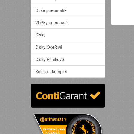
Duše pneumatík
Vložky pneumatík
Disky
Disky Oceľové
Disky Hliníkové
Kolesá - komplet