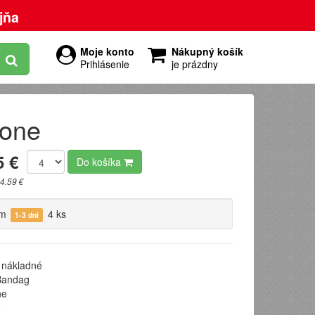
jňa
Moje konto
Nákupný košík
Prihlásenie
je prázdny
tone
5 €
Do košíka
4.59 €
om
4 ks
1-3 dni
nákladné
andag
ne
5