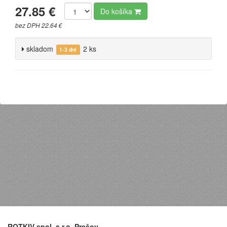
27.85 €
Do košíka
bez DPH 22.64 €
skladom
2 ks
1-3 dni
ROTKIV spol. s r.o. Prešov