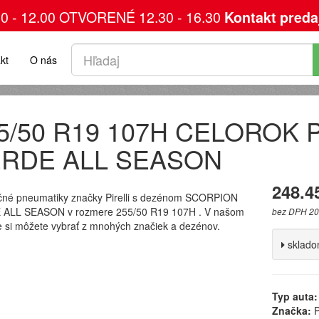
00 - 12.00 OTVORENÉ 12.30 - 16.30
Kontakt preda
kt
O nás
5/50 R19 107H CELOROK P
RDE ALL SEASON
248.4
čné pneumatiky značky Pirelli s dezénom SCORPION
ALL SEASON v rozmere 255/50 R19 107H . V našom
bez DPH 20
 si môžete vybrať z mnohých značiek a dezénov.
sklad
Typ auta:
Značka:
Pi