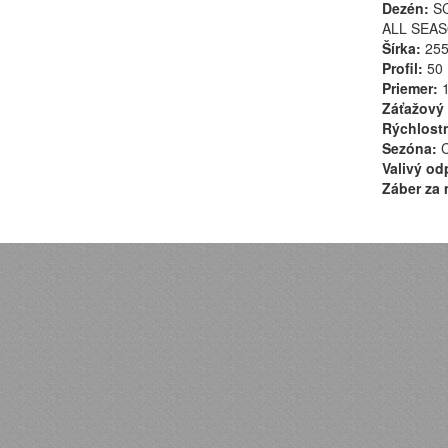
Dezén:
SC
ALL SEA
Šírka:
25
Profil:
50
Priemer:
1
Záťažový 
Rýchlostn
Sezóna:
C
Valivý od
Záber za 