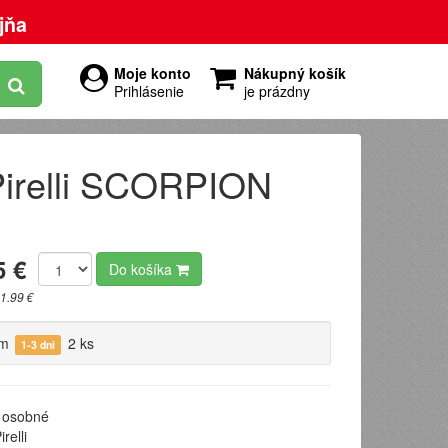
jňa
Moje konto
Nákupný košík
Prihlásenie
je prázdny
irelli SCORPION
5 €
Do košíka
1.99 €
om
2 ks
1-3 dni
osobné
relli