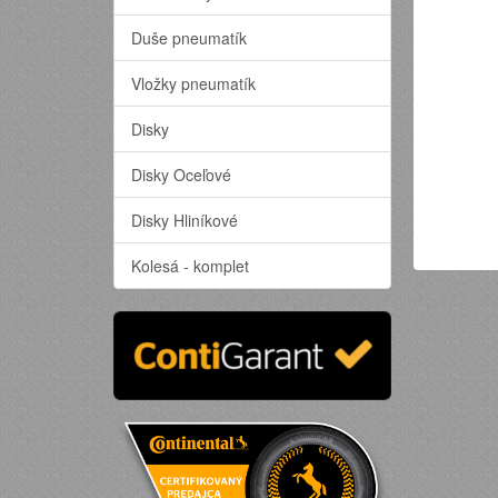
Duše pneumatík
Vložky pneumatík
Disky
Disky Oceľové
Disky Hliníkové
Kolesá - komplet