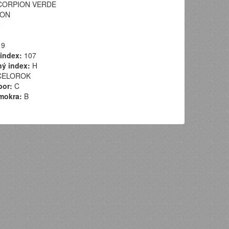
ORPION VERDE
SON
5
9
index:
107
ý index:
H
ELOROK
por:
C
mokra:
B