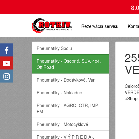
8.
Rezervácia servisu
Konta
Pneumatiky Spolu
25
Pneumatiky - Osobné, SUV, 4x4,
VE
Off Road
Pneumatiky - Dodávkové, Van
Celoro
VERDE 
Pneumatiky - Nákladné
eShope
Pneumatiky - AGRO, OTR, IMP,
EM
Pneumatiky - Motocyklové
Pneumatiky - V Ý P R E D A J