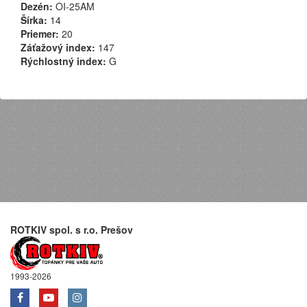
Dezén:
OI-25AM
Šírka:
14
Priemer:
20
Záťažový index:
147
Rýchlostný index:
G
ROTKIV spol. s r.o. Prešov
1993-2026