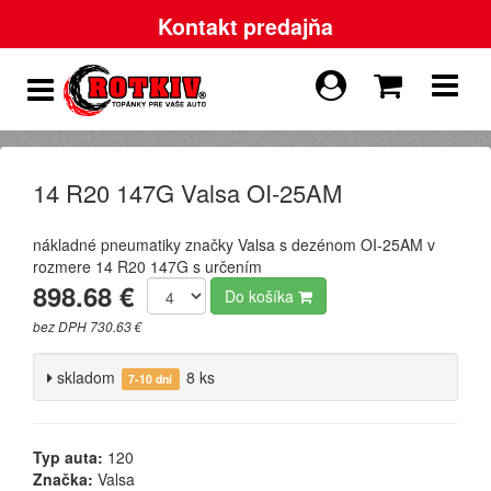
Kontakt predajňa
14 R20 147G Valsa OI-25AM
nákladné pneumatiky značky Valsa s dezénom OI-25AM v
rozmere 14 R20 147G s určením
898.68 €
Do košíka
bez DPH 730.63 €
skladom
8 ks
7-10 dní
Typ auta:
120
Značka:
Valsa