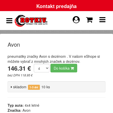
Kontakt predajňa
Avon
pneumatiky značky Avon s dezénom . V našom eShope si
môžete vybrať z mnohých značiek a dezénov.
146.31 €
Do košíka
bez DPH 118.95 €
skladom
10 ks
1-3 dni
Typ auta:
4x4 letné
Značka:
Avon