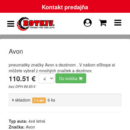
Kontakt predajňa
Avon
pneumatiky značky Avon s dezénom . V našom eShope si
môžete vybrať z mnohých značiek a dezénov.
110.51 €
Do košíka
bez DPH 89.85 €
skladom
6 ks
1-3 dni
Typ auta:
4x4 letné
Značka:
Avon