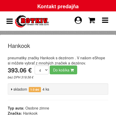
Kontakt predajňa
Hankook
pneumatiky značky Hankook s dezénom . V našom eShope
si môžete vybrať z mnohých značiek a dezénov.
393.06 €
Do košíka
bez DPH 319.56 €
skladom
4 ks
1-3 dni
Typ auta:
Osobne zimne
Značka:
Hankook