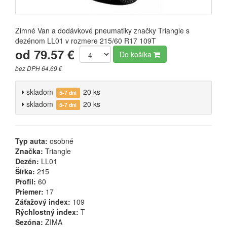
Zimné Van a dodávkové pneumatiky značky Triangle s
dezénom LL01 v rozmere 215/60 R17 109T
od 79.57 €
Do košíka
bez DPH 64.69 €
skladom
20 ks
5-7 dní
skladom
20 ks
5-7 dní
Typ auta:
osobné
Značka:
Triangle
Dezén:
LL01
Šírka:
215
Profil:
60
Priemer:
17
Záťažový index:
109
Rýchlostný index:
T
Sezóna:
ZIMA